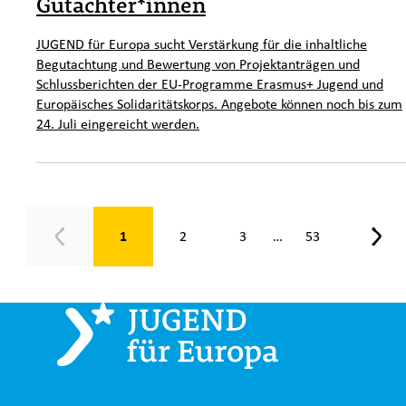
Gutachter*innen
JUGEND für Europa sucht Verstärkung für die inhaltliche
Begutachtung und Bewertung von Projektanträgen und
Schlussberichten der EU-Programme Erasmus+ Jugend und
Europäisches Solidaritätskorps. Angebote können noch bis zum
24. Juli eingereicht werden.
Seite 1 von 53
1
2
3
53
…
Zurück
Weit