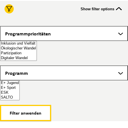
Show filter options
Programmprioritäten
Programmprioritäten
Programm
Programm
Filter anwenden