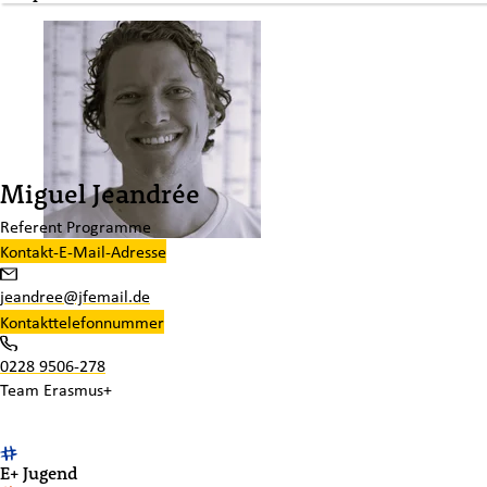
Miguel Jeandrée
Referent Programme
Kontakt-E-Mail-Adresse
jeandree@jfemail.de
Kontakttelefonnummer
0228 9506-278
Team
Erasmus+
E+ Jugend