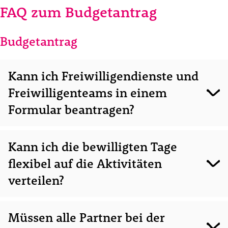
FAQ zum Budgetantrag
Budgetantrag
Kann ich Freiwilligendienste und
Freiwilligenteams in einem
Formular beantragen?
Das Antragsformular für Freiwilligentätigkeiten (ESC51-VTJ)
Kann ich die bewilligten Tage
ist sowohl für die Beantragung von Freiwilligendiensten als
flexibel auf die Aktivitäten
auch Freiwilligenteams ausgerichtet. Pro Antragsrunde und
pro Jahr kann nur ein Budgetantrag eingereicht werden.
verteilen?
Bei der bewilligten Tageszahl handelt es sich um einen
Müssen alle Partner bei der
Mittelwert, der bei der späteren Nutzung flexibel auf die