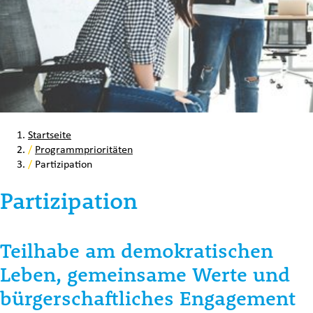
Startseite
/
Programmprioritäten
/
Partizipation
Partizipation
Teilhabe am demokratischen
Leben, gemeinsame Werte und
bürgerschaftliches Engagement