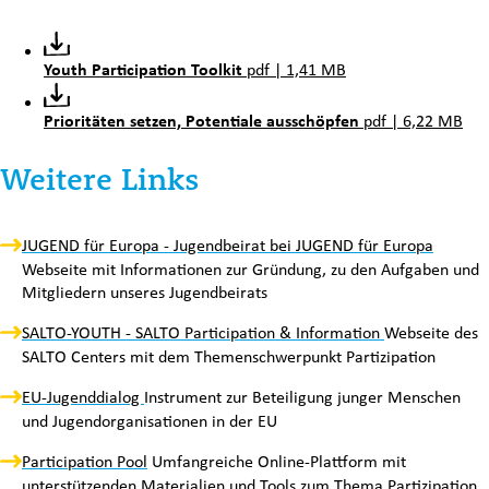
Datei herunterladen:
Youth Participation Toolkit
pdf | 1,41 MB
Dat
Prioritäten setzen, Potentiale ausschöpfen
pdf | 6,22 MB
Weitere Links
Nutzen Sie die Tab-Taste um durch die Links zu navigieren
Link 1 v
JUGEND für Europa - Jugendbeirat bei JUGEND für Europa
Webseite mit Informationen zur Gründung, zu den Aufgaben und
Mitgliedern unseres Jugendbeirats
(Externer Link)
SALTO-YOUTH - SALTO Participation & Information
Webseite des
SALTO Centers mit dem Themenschwerpunkt Partizipation
(Externer Link)
EU-Jugenddialog
Instrument zur Beteiligung junger Menschen
und Jugendorganisationen in der EU
(Externer Link)
Participation Pool
Umfangreiche Online-Plattform mit
unterstützenden Materialien und Tools zum Thema Partizipation