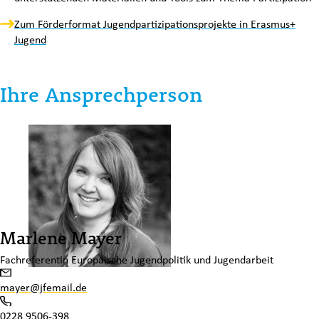
Zum Förderformat Jugendpartizipationsprojekte in Erasmus+
Link 5 von 5
Jugend
Ihre Ansprechperson
Marlene Mayer
Fachreferentin Europäische Jugendpolitik und Jugendarbeit
Kontakt-E-Mail-Adresse
mayer@jfemail.de
Kontakttelefonnummer
0228 9506-398