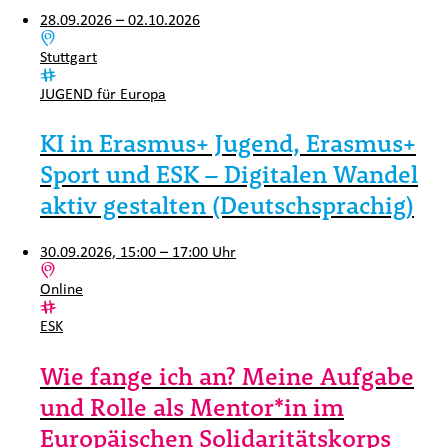
28.09.2026 – 02.10.2026
Ort:
Stuttgart
Kategorie:
JUGEND für Europa
KI in Erasmus+ Jugend, Erasmus+
Sport und ESK – Digitalen Wandel
aktiv gestalten (Deutschsprachig)
30.09.2026, 15:00 – 17:00 Uhr
Ort:
Online
Kategorie:
ESK
Wie fange ich an? Meine Aufgabe
und Rolle als Mentor*in im
Europäischen Solidaritätskorps