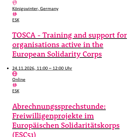
Ort:
Königswinter, Germany
Kategorie:
ESK
TOSCA - Training and support for
organisations active in the
European Solidarity Corps
24.11.2026, 11:00 – 12:00 Uhr
Ort:
Online
Kategorie:
ESK
Abrechnungssprechstunde:
Freiwilligenprojekte im
Europäischen Solidaritätskorps
(ESC51)