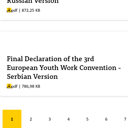
Russian Version
pdf | 872,25 KB
Veröffentlicht am:
Final Declaration of the 3rd
European Youth Work Convention -
Serbian Version
pdf | 786,98 KB
Seite 1 von 7
1
2
3
4
5
6
7
ck