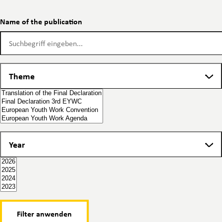
Name of the publication
Name of the publication
Theme
Theme
Year
Year