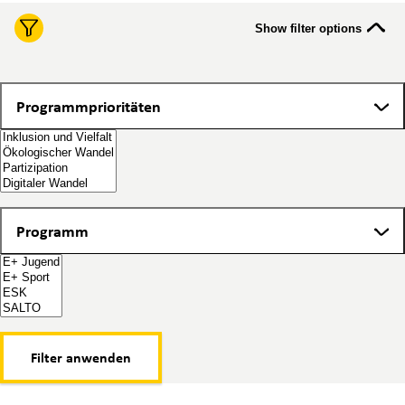
Show filter options
Programmprioritäten
Programmprioritäten
Programm
Programm
Filter anwenden