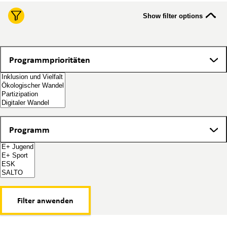
Show filter options
Programmprioritäten
Programmprioritäten
Programm
Programm
Filter anwenden