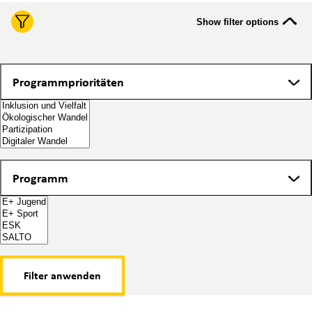
Show filter options
Programmprioritäten
Programmprioritäten
Programm
Programm
Filter anwenden