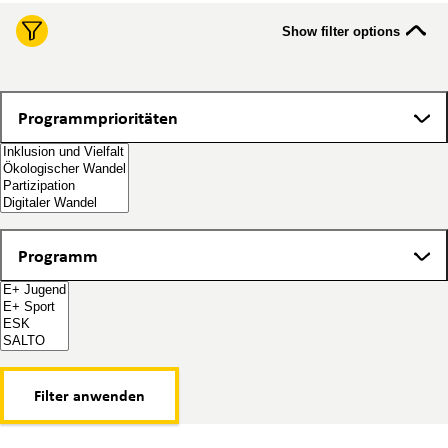
Show filter options
Programmprioritäten
Programmprioritäten
Programm
Programm
Filter anwenden