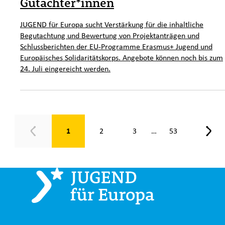
Gutachter*innen
JUGEND für Europa sucht Verstärkung für die inhaltliche
Begutachtung und Bewertung von Projektanträgen und
Schlussberichten der EU-Programme Erasmus+ Jugend und
Europäisches Solidaritätskorps. Angebote können noch bis zum
24. Juli eingereicht werden.
Seite 1 von 53
1
2
3
53
…
Zurück
Weit