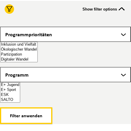
Show filter options
Programmprioritäten
Programmprioritäten
Programm
Programm
Filter anwenden