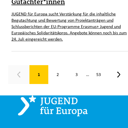
Gutachter*innen
JUGEND für Europa sucht Verstärkung für die inhaltliche
Begutachtung und Bewertung von Projektanträgen und
Schlussberichten der EU-Programme Erasmus+ Jugend und
Europäisches Solidaritätskorps. Angebote können noch bis zum
24. Juli eingereicht werden.
Seite 1 von 53
1
2
3
53
…
Zurück
Weit