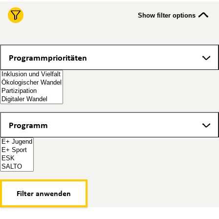
Show filter options
Programmprioritäten
Programmprioritäten
Programm
Programm
Filter anwenden