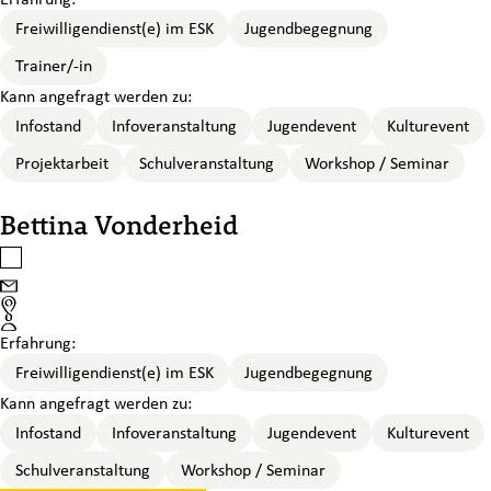
Freiwilligendienst(e) im ESK
Jugendbegegnung
Trainer/-in
Kann angefragt werden zu:
Infostand
Infoveranstaltung
Jugendevent
Kulturevent
Projektarbeit
Schulveranstaltung
Workshop / Seminar
Bettina Vonderheid
Bettina Vonderheid auswählen
Email
Standort
Erfahrung:
Freiwilligendienst(e) im ESK
Jugendbegegnung
Kann angefragt werden zu:
Infostand
Infoveranstaltung
Jugendevent
Kulturevent
Schulveranstaltung
Workshop / Seminar