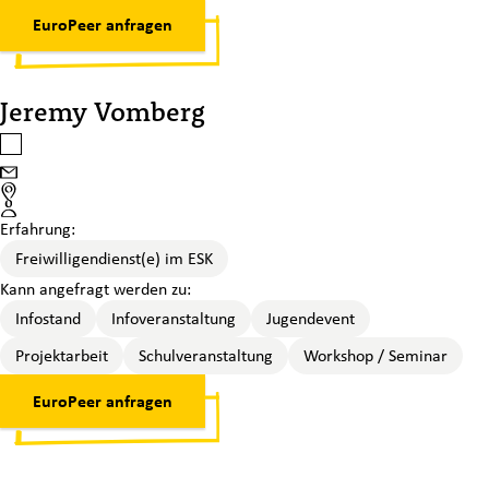
EuroPeer anfragen
Jeremy Vomberg
Jeremy Vomberg auswählen
Email
Standort
Erfahrung:
Freiwilligendienst(e) im ESK
Kann angefragt werden zu:
Infostand
Infoveranstaltung
Jugendevent
Projektarbeit
Schulveranstaltung
Workshop / Seminar
EuroPeer anfragen