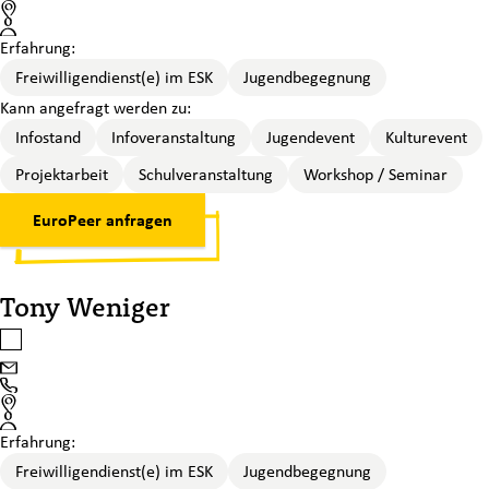
Standort
Erfahrung:
Freiwilligendienst(e) im ESK
Jugendbegegnung
Kann angefragt werden zu:
Infostand
Infoveranstaltung
Jugendevent
Kulturevent
Projektarbeit
Schulveranstaltung
Workshop / Seminar
EuroPeer anfragen
Tony Weniger
Tony Weniger auswählen
Email
Phone
Standort
Erfahrung:
Freiwilligendienst(e) im ESK
Jugendbegegnung