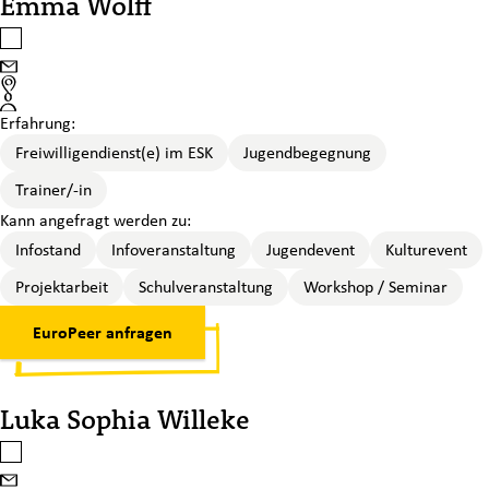
Emma Wolff
Emma Wolff auswählen
Email
Standort
Erfahrung:
Freiwilligendienst(e) im ESK
Jugendbegegnung
Trainer/-in
Kann angefragt werden zu:
Infostand
Infoveranstaltung
Jugendevent
Kulturevent
Projektarbeit
Schulveranstaltung
Workshop / Seminar
EuroPeer anfragen
Luka Sophia Willeke
Luka Sophia Willeke auswählen
Email