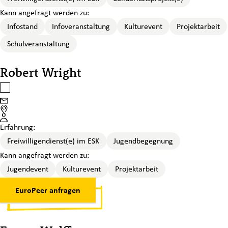
Kann angefragt werden zu:
Infostand
Infoveranstaltung
Kulturevent
Projektarbeit
Schulveranstaltung
Robert Wright
Robert Wright auswählen
Email
Standort
Erfahrung:
Freiwilligendienst(e) im ESK
Jugendbegegnung
Kann angefragt werden zu:
Jugendevent
Kulturevent
Projektarbeit
EuroPeer anfragen