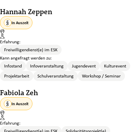
Hannah Zeppen
In Auszeit
Standort
Erfahrung:
Freiwilligendienst(e) im ESK
Kann angefragt werden zu:
Infostand
Infoveranstaltung
Jugendevent
Kulturevent
Projektarbeit
Schulveranstaltung
Workshop / Seminar
Fabiola Zeh
In Auszeit
Standort
Erfahrung:
Freiwilligendienst(e) im ESK
Solidaritätsprojekt(e)