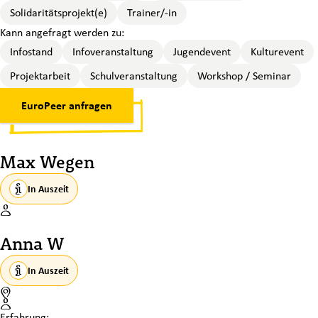
Solidaritätsprojekt(e)
Trainer/-in
Kann angefragt werden zu:
Infostand
Infoveranstaltung
Jugendevent
Kulturevent
Projektarbeit
Schulveranstaltung
Workshop / Seminar
EuroPeer anfragen
Max Wegen
In Auszeit
Anna W
In Auszeit
Standort
Erfahrung: