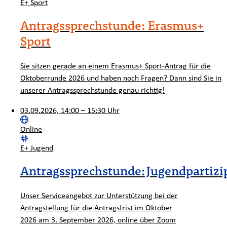
Kategorie:
E+ Sport
Antragssprechstunde: Erasmus+
Sport
Sie sitzen gerade an einem Erasmus+ Sport-Antrag für die
Oktoberrunde 2026 und haben noch Fragen? Dann sind Sie in
unserer Antragssprechstunde genau richtig!
03.09.2026, 14:00 – 15:30 Uhr
Ort:
Online
Kategorie:
E+ Jugend
Antragssprechstunde: Jugendpartizi
Unser Serviceangebot zur Unterstützung bei der
Antragstellung für die Antragsfrist im Oktober
2026 am 3. September 2026, online über Zoom