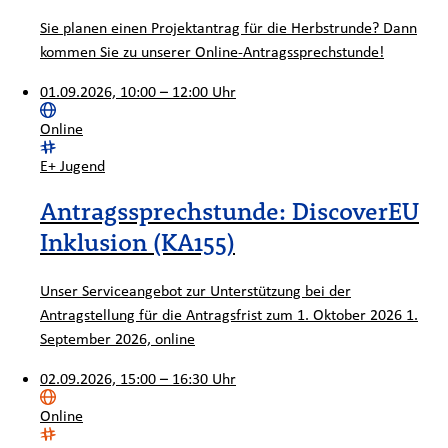
Sie planen einen Projektantrag für die Herbstrunde? Dann
kommen Sie zu unserer Online-Antragssprechstunde!
01.09.2026, 10:00 – 12:00 Uhr
Ort:
Online
Kategorie:
E+ Jugend
Antragssprechstunde: DiscoverEU
Inklusion (KA155)
Unser Serviceangebot zur Unterstützung bei der
Antragstellung für die Antragsfrist zum 1. Oktober 2026 1.
September 2026, online
02.09.2026, 15:00 – 16:30 Uhr
Ort:
Online