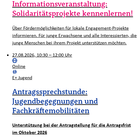
Informationsveranstaltung:
Solidaritätsprojekte kennenlernen!
Über Fördermöglichkeiten für lokale Engagement-Projekte
informieren. Für junge Erwachsene und alle Interessierten, die
junge Menschen bei ihrem Projekt unterstützen möchten.
27.08.2026, 10:30 – 12:00 Uhr
Ort:
Online
Kategorie:
E+ Jugend
Antragssprechstunde:
Jugendbegegnungen und
Fachkräftemobilitäten
Unterstützung bei der Antragstellung für die Antragsfrist
im Oktober 2026