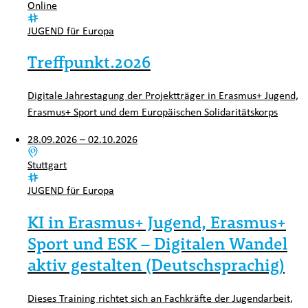
Ort:
Online
Kategorie:
JUGEND für Europa
Treffpunkt.2026
Digitale Jahrestagung der Projektträger in Erasmus+ Jugend,
Erasmus+ Sport und dem Europäischen Solidaritätskorps
28.09.2026 – 02.10.2026
Ort:
Stuttgart
Kategorie:
JUGEND für Europa
KI in Erasmus+ Jugend, Erasmus+
Sport und ESK – Digitalen Wandel
aktiv gestalten (Deutschsprachig)
Dieses Training richtet sich an Fachkräfte der Jugendarbeit,