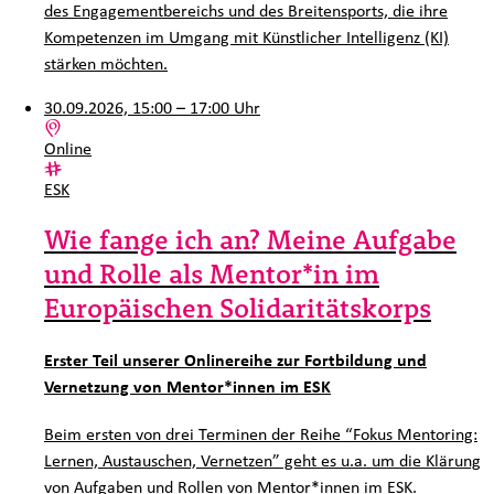
des Engagementbereichs und des Breitensports, die ihre
Kompetenzen im Umgang mit Künstlicher Intelligenz (KI)
stärken möchten.
30.09.2026, 15:00 – 17:00 Uhr
Ort:
Online
Kategorie:
ESK
Wie fange ich an? Meine Aufgabe
und Rolle als Mentor*in im
Europäischen Solidaritätskorps
Erster Teil unserer Onlinereihe zur Fortbildung und
Vernetzung von Mentor*innen im ESK
Beim ersten von drei Terminen der Reihe “Fokus Mentoring:
Lernen, Austauschen, Vernetzen” geht es u.a. um die Klärung
von Aufgaben und Rollen von Mentor*innen im ESK.