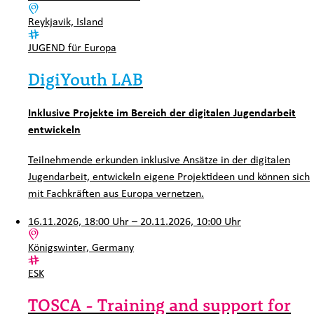
Ort:
Reykjavik, Island
Kategorie:
JUGEND für Europa
DigiYouth LAB
Inklusive Projekte im Bereich der digitalen Jugendarbeit
entwickeln
Teilnehmende erkunden inklusive Ansätze in der digitalen
Jugendarbeit, entwickeln eigene Projektideen und können sich
mit Fachkräften aus Europa vernetzen.
16.11.2026, 18:00 Uhr – 20.11.2026, 10:00 Uhr
Ort:
Königswinter, Germany
Kategorie:
ESK
TOSCA - Training and support for