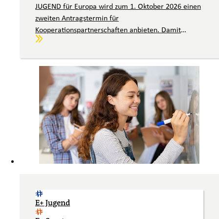
JUGEND für Europa wird zum 1. Oktober 2026 einen
zweiten Antragstermin für
Kooperationspartnerschaften anbieten. Damit
Weiterlesen
erhalten interessierte Organisationen aus dem
Jugendbereich eine weitere Gelegenheit, einen
überzeugenden Antrag für dieses Förderformat
einzureichen. Nehmen Sie zur Vorbereitung die
Beratungs- und Serviceangebote von JUGEND für
Europa in Anspruch.
E+ Jugend