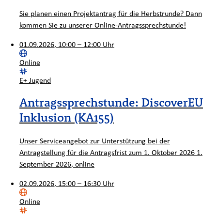
Sie planen einen Projektantrag für die Herbstrunde? Dann
kommen Sie zu unserer Online-Antragssprechstunde!
01.09.2026, 10:00 – 12:00 Uhr
Ort:
Online
Kategorie:
E+ Jugend
Antragssprechstunde: DiscoverEU
Inklusion (KA155)
Unser Serviceangebot zur Unterstützung bei der
Antragstellung für die Antragsfrist zum 1. Oktober 2026 1.
September 2026, online
02.09.2026, 15:00 – 16:30 Uhr
Ort:
Online