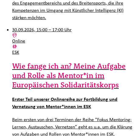
des Engagementbereichs und des Breitensports, die ihre
Kompetenzen im Umgang mit Künstlicher Intelligenz (KI)
stärken möchten.
30.09.2026, 15:00 – 17:00 Uhr
Ort:
Online
Kategorie:
ESK
Wie fange ich an? Meine Aufgabe
und Rolle als Mentor*in im
Europäischen Solidaritätskorps
Erster Teil unserer Onlinereihe zur Fortbildung und
Vernetzung von Mentor*innen im ESK
Beim ersten von drei Terminen der Reihe “Fokus Mentoring:
Lernen, Austauschen, Vernetzen” geht es u.a. um die Klärung
von Aufgaben und Rollen von Mentor*innen im ESK.