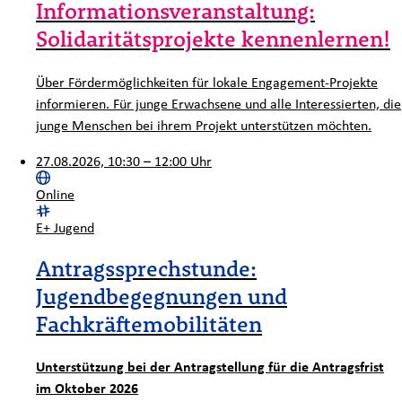
Informationsveranstaltung:
Solidaritätsprojekte kennenlernen!
Über Fördermöglichkeiten für lokale Engagement-Projekte
informieren. Für junge Erwachsene und alle Interessierten, die
junge Menschen bei ihrem Projekt unterstützen möchten.
27.08.2026, 10:30 – 12:00 Uhr
Ort:
Online
Kategorie:
E+ Jugend
Antragssprechstunde:
Jugendbegegnungen und
Fachkräftemobilitäten
Unterstützung bei der Antragstellung für die Antragsfrist
im Oktober 2026