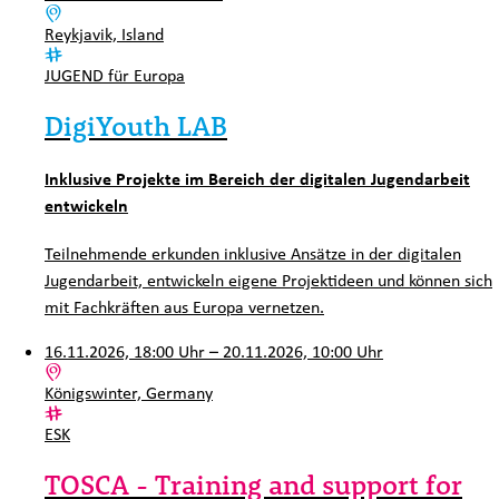
Ort:
Reykjavik, Island
Kategorie:
JUGEND für Europa
DigiYouth LAB
Inklusive Projekte im Bereich der digitalen Jugendarbeit
entwickeln
Teilnehmende erkunden inklusive Ansätze in der digitalen
Jugendarbeit, entwickeln eigene Projektideen und können sich
mit Fachkräften aus Europa vernetzen.
16.11.2026, 18:00 Uhr – 20.11.2026, 10:00 Uhr
Ort:
Königswinter, Germany
Kategorie:
ESK
TOSCA - Training and support for