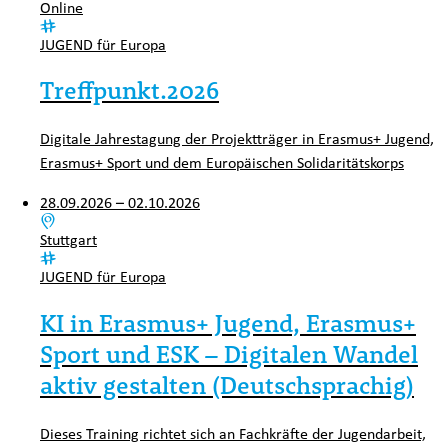
Ort:
Online
Kategorie:
JUGEND für Europa
Treffpunkt.2026
Digitale Jahrestagung der Projektträger in Erasmus+ Jugend,
Erasmus+ Sport und dem Europäischen Solidaritätskorps
28.09.2026 – 02.10.2026
Ort:
Stuttgart
Kategorie:
JUGEND für Europa
KI in Erasmus+ Jugend, Erasmus+
Sport und ESK – Digitalen Wandel
aktiv gestalten (Deutschsprachig)
Dieses Training richtet sich an Fachkräfte der Jugendarbeit,