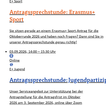
Kategorie:
E+ Sport
Antragssprechstunde: Erasmus+
Sport
Sie sitzen gerade an einem Erasmus+ Sport-Antrag für die
Oktoberrunde 2026 und haben noch Fragen? Dann sind Sie in
unserer Antragssprechstunde genau richtig!
03.09.2026, 14:00 – 15:30 Uhr
Ort:
Online
Kategorie:
E+ Jugend
Antragssprechstunde: Jugendpartizi
Unser Serviceangebot zur Unterstützung bei der
Antragstellung für die Antragsfrist im Oktober
2026 am 3. September 2026, online über Zoom