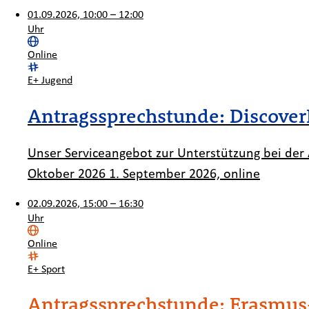
01.09.2026, 10:00 – 12:00
Uhr
Ort:
Online
Kategorie:
E+ Jugend
Antragssprechstunde: Discover
Unser Serviceangebot zur Unterstützung bei der A
Oktober 2026 1. September 2026, online
02.09.2026, 15:00 – 16:30
Uhr
Ort:
Online
Kategorie:
E+ Sport
Antragssprechstunde: Erasmus