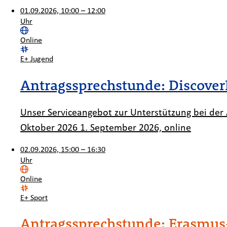
01.09.2026, 10:00 – 12:00
Uhr
Ort:
Online
Kategorie:
E+ Jugend
Antragssprechstunde: Discover
Unser Serviceangebot zur Unterstützung bei der A
Oktober 2026 1. September 2026, online
02.09.2026, 15:00 – 16:30
Uhr
Ort:
Online
Kategorie:
E+ Sport
Antragssprechstunde: Erasmus