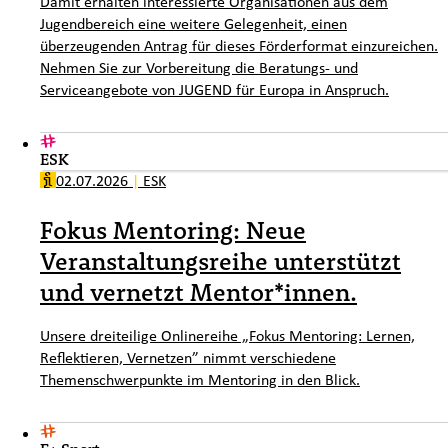
Damit erhalten interessierte Organisationen aus dem
Jugendbereich eine weitere Gelegenheit, einen
überzeugenden Antrag für dieses Förderformat einzureichen.
Nehmen Sie zur Vorbereitung die Beratungs- und
Serviceangebote von JUGEND für Europa in Anspruch.
ESK
02.07.2026
|
ESK
Fokus Mentoring: Neue
Veranstaltungsreihe unterstützt
und vernetzt Mentor*innen.
Unsere dreiteilige Onlinereihe „Fokus Mentoring: Lernen,
Reflektieren, Vernetzen” nimmt verschiedene
Themenschwerpunkte im Mentoring in den Blick.