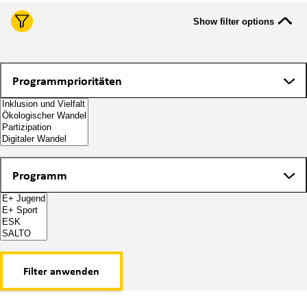
Show filter options
Programmprioritäten
Programmprioritäten
Programm
Programm
Filter anwenden