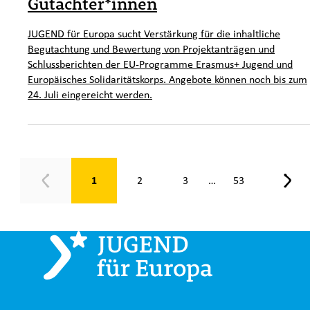
Gutachter*innen
JUGEND für Europa sucht Verstärkung für die inhaltliche
Begutachtung und Bewertung von Projektanträgen und
Schlussberichten der EU-Programme Erasmus+ Jugend und
Europäisches Solidaritätskorps. Angebote können noch bis zum
24. Juli eingereicht werden.
Seite 1 von 53
1
2
3
53
…
Zurück
Weit