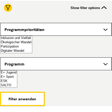
Show filter options
Programmprioritäten
Programmprioritäten
Programm
Programm
Filter anwenden