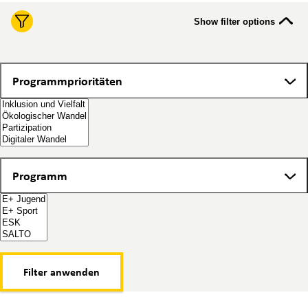
Show filter options
Programmprioritäten
Programmprioritäten
Programm
Programm
Filter anwenden