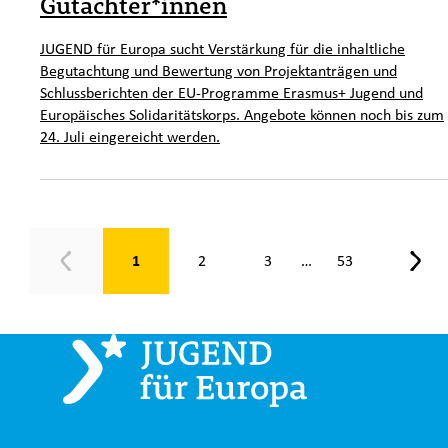
Gutachter*innen
JUGEND für Europa sucht Verstärkung für die inhaltliche
Begutachtung und Bewertung von Projektanträgen und
Schlussberichten der EU-Programme Erasmus+ Jugend und
Europäisches Solidaritätskorps. Angebote können noch bis zum
24. Juli eingereicht werden.
Seite 1 von 53
1
2
3
53
…
Zurück
Weit