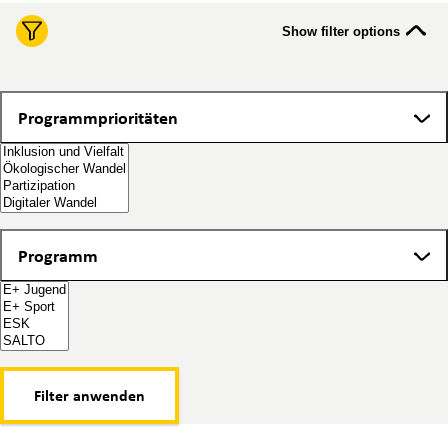
Show filter options
Programmprioritäten
Programmprioritäten
Programm
Programm
Filter anwenden