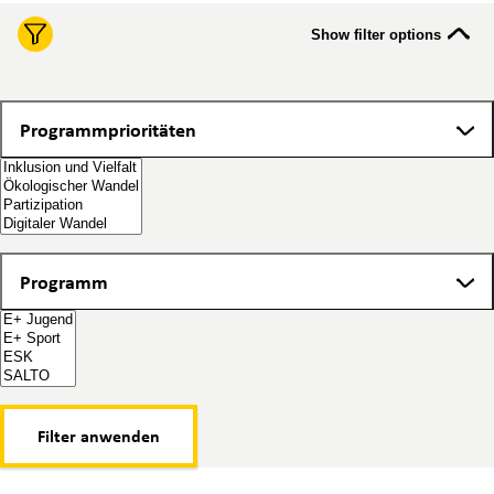
Show filter options
Programmprioritäten
Programmprioritäten
Programm
Programm
Filter anwenden