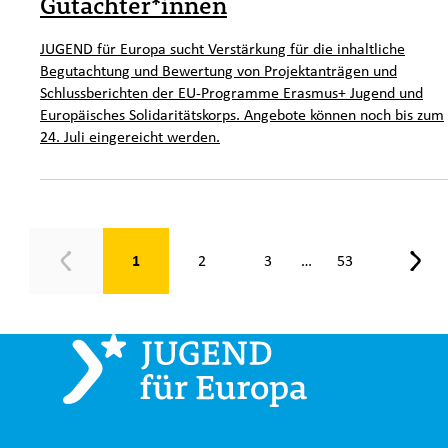
Gutachter*innen
JUGEND für Europa sucht Verstärkung für die inhaltliche
Begutachtung und Bewertung von Projektanträgen und
Schlussberichten der EU-Programme Erasmus+ Jugend und
Europäisches Solidaritätskorps. Angebote können noch bis zum
24. Juli eingereicht werden.
Seite 1 von 53
1
2
3
53
…
Zurück
Weit