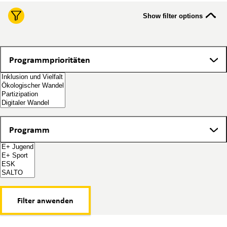
Show filter options
Programmprioritäten
Programmprioritäten
Programm
Programm
Filter anwenden