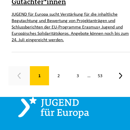
Gutachter*innen
JUGEND für Europa sucht Verstärkung für die inhaltliche
Begutachtung und Bewertung von Projektanträgen und
Schlussberichten der EU-Programme Erasmus+ Jugend und
Europäisches Solidaritätskorps. Angebote können noch bis zum
24. Juli eingereicht werden.
Seite 1 von 53
1
2
3
53
…
Zurück
Weit