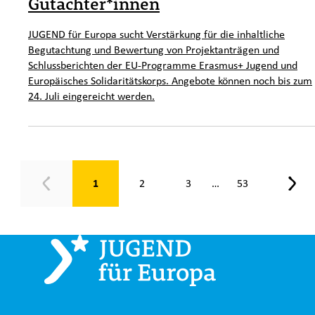
Gutachter*innen
JUGEND für Europa sucht Verstärkung für die inhaltliche
Begutachtung und Bewertung von Projektanträgen und
Schlussberichten der EU-Programme Erasmus+ Jugend und
Europäisches Solidaritätskorps. Angebote können noch bis zum
24. Juli eingereicht werden.
Seite 1 von 53
1
2
3
53
…
Zurück
Weit