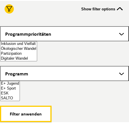
Show filter options
Programmprioritäten
Programmprioritäten
Programm
Programm
Filter anwenden