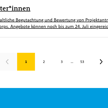
ter*innen
nhaltliche Begutachtung und Bewertung von Projektan
orps. Angebote können noch bis zum 24. Juli eingerei
eite 1 von 53
1
2
3
53
…
Zurück
Weit