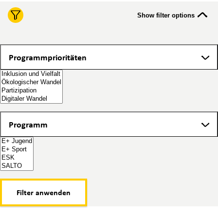
Show filter options
Programmprioritäten
Programmprioritäten
Programm
Programm
Filter anwenden