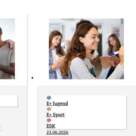
E+ Jugend
E+ Sport
r
ESK
23.06.2026