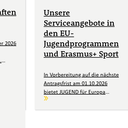
aften
Unsere
Serviceangebote in
den EU-
Jugendprogrammen
er 2026
und Erasmus+ Sport
.
tionen
In Vorbereitung auf die nächste
Antragsfrist am 01.10.2026
trag
bietet JUGEND für Europa
Weiterlesen
verschiedene Services an.
tungs-
Lernen Sie auf unseren
Europa
digitalen Veranstaltungen
sowohl die Förderformate in