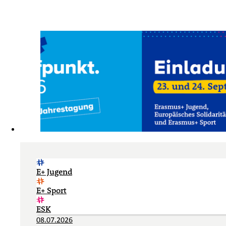
E+ Jugend
E+ Sport
ESK
08.07.2026