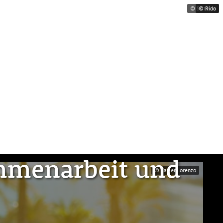
© Svitlana
© Rido
ammenarbeit und
© Xavier Lorenzo