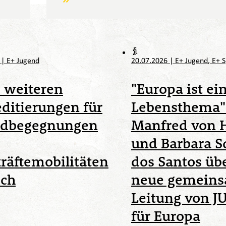
6
|
E+ Jugend
20.07.2026
|
E+ Jugend
E+ S
 weiteren
"Europa ist ei
ditierungen für
Lebensthema"
ndbegegnungen
Manfred von 
und Barbara S
räftemobilitäten
dos Santos übe
ich
neue gemein
Leitung von 
für Europa