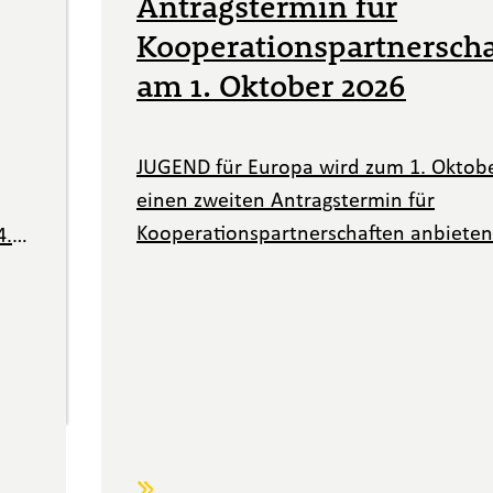
Antragstermin für
Kooperationspartnersch
am 1. Oktober 2026
JUGEND für Europa wird zum 1. Oktob
einen zweiten Antragstermin für
Kooperationspartnerschaften anbieten
4.
Damit erhalten interessierte Organisa
aus dem Jugendbereich eine weitere
Gelegenheit, einen überzeugenden An
für dieses Förderformat einzureichen.
Nehmen Sie zur Vorbereitung die Bera
und Serviceangebote von JUGEND für 
in Anspruch.
Weiterlesen