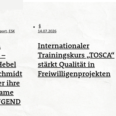
Erasmus+ Jugend, Erasmus+
Sport und im Europäischen
Solidaritätskorps als auch die
Antragsstellung näher kennen.
port
ESK
14.07.2026
n
Internationaler
 –
Trainingskurs „TOSCA“
Hebel
stärkt Qualität in
chmidt
Freiwilligenprojekten
r ihre
same
JUGEND