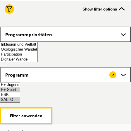
Show filter options
Programmprioritäten
Programmprioritäten
Programm
Programm
2
2 items selected
Filter anwenden