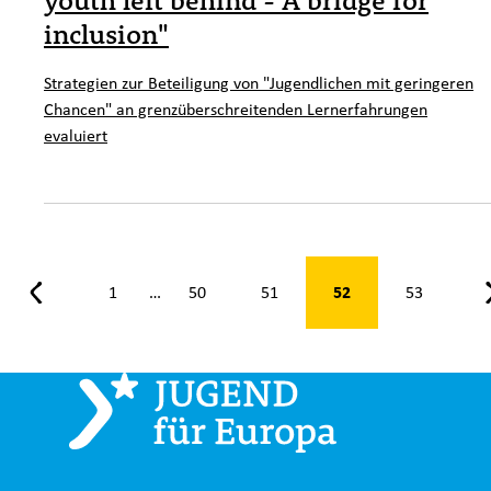
inclusion"
Strategien zur Beteiligung von "Jugendlichen mit geringeren
Chancen" an grenzüberschreitenden Lernerfahrungen
evaluiert
Seite 52 von 53
52
1
50
51
53
…
Zurück