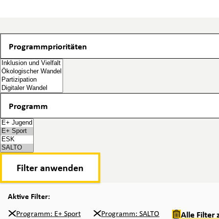
Programmprioritäten
Programmprioritäten
Programm
Programm
2 items selected
Filter anwenden
Aktive Filter:
Programm: E+ Sport
Programm: SALTO
Alle Filte