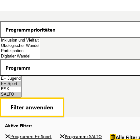
Programmprioritäten
Programmprioritäten
Programm
Programm
2 items selected
Filter anwenden
Aktive Filter:
Programm: E+ Sport
Programm: SALTO
Alle Filte