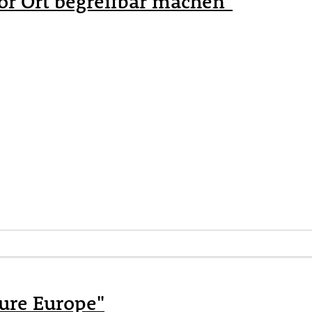
or Ort begreifbar machen"
ture Europe"