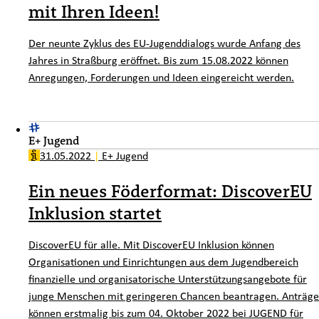
mit Ihren Ideen!
Der neunte Zyklus des EU-Jugenddialogs wurde Anfang des
Jahres in Straßburg eröffnet. Bis zum 15.08.2022 können
Anregungen, Forderungen und Ideen eingereicht werden.
E+ Jugend
31.05.2022
|
E+ Jugend
Ein neues Föderformat: DiscoverEU
Inklusion startet
DiscoverEU für alle. Mit DiscoverEU Inklusion können
Organisationen und Einrichtungen aus dem Jugendbereich
finanzielle und organisatorische Unterstützungsangebote für
junge Menschen mit geringeren Chancen beantragen. Anträge
können erstmalig bis zum 04. Oktober 2022 bei JUGEND für