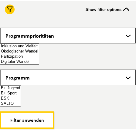
Show filter options
Programmprioritäten
Programmprioritäten
Programm
Programm
Filter anwenden