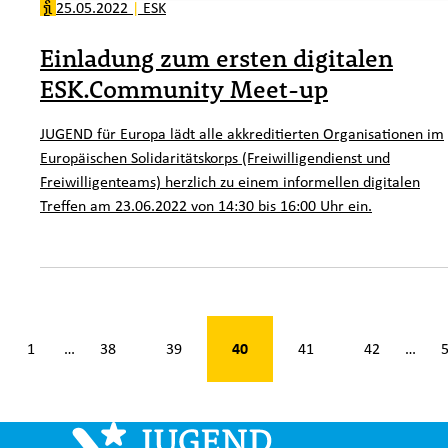
25.05.2022
|
ESK
Einladung zum ersten digitalen
ESK.Community Meet-up
JUGEND für Europa lädt alle akkreditierten Organisationen im
Europäischen Solidaritätskorps (Freiwilligendienst und
Freiwilligenteams) herzlich zu einem informellen digitalen
Treffen am 23.06.2022 von 14:30 bis 16:00 Uhr ein.
n 53
40
1
38
39
41
42
…
…
k