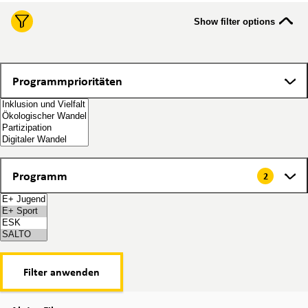
Show filter options
Programmprioritäten
Programmprioritäten
Programm
Programm
2
2 items selected
Filter anwenden