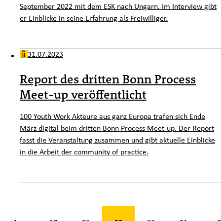
September 2022 mit dem ESK nach Ungarn. Im Interview gibt
er Einblicke in seine Erfahrung als Freiwilliger.
31.07.2023
Report des dritten Bonn Process
Meet-up veröffentlicht
100 Youth Work Akteure aus ganz Europa trafen sich Ende
März digital beim dritten Bonn Process Meet-up. Der Report
fasst die Veranstaltung zusammen und gibt aktuelle Einblicke
in die Arbeit der community of practice.
n 53