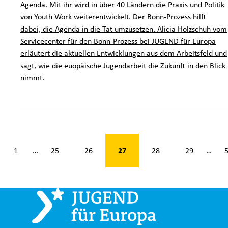
Agenda. Mit ihr wird in über 40 Ländern die Praxis und Politik
von Youth Work weiterentwickelt. Der Bonn-Prozess hilft
dabei, die Agenda in die Tat umzusetzen. Alicia Holzschuh vom
Servicecenter für den Bonn-Prozess bei JUGEND für Europa
erläutert die aktuellen Entwicklungen aus dem Arbeitsfeld und
sagt, wie die euopäische Jugendarbeit die Zukunft in den Blick
nimmt.
n 53
27
1
25
26
28
29
…
…
k