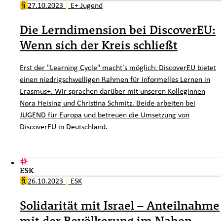
27.10.2023
|
E+ Jugend
Die Lerndimension bei DiscoverEU:
Wenn sich der Kreis schließt
Erst der "Learning Cycle" macht's möglich: DiscoverEU bietet
einen niedrigschwelligen Rahmen für informelles Lernen in
Erasmus+. Wir sprachen darüber mit unseren Kolleginnen
Nora Heising und Christina Schmitz. Beide arbeiten bei
JUGEND für Europa und betreuen die Umsetzung von
DiscoverEU in Deutschland.
ESK
26.10.2023
|
ESK
Solidarität mit Israel – Anteilnahme
mit der Bevölkerung im Nahen