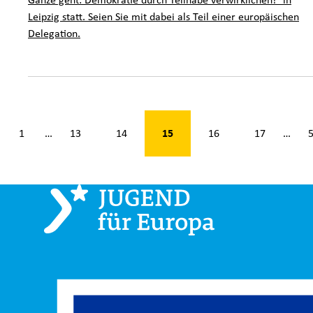
Leipzig statt. Seien Sie mit dabei als Teil einer europäischen
Delegation.
n 53
15
1
13
14
16
17
…
…
k