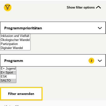
Show filter options
Programmprioritäten
Programmprioritäten
Programm
Programm
2
2 items selected
Filter anwenden