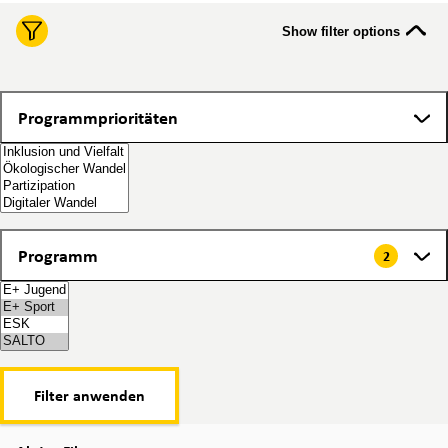
Show filter options
Programmprioritäten
Programmprioritäten
Programm
Programm
2
2 items selected
Filter anwenden