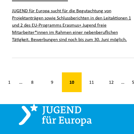
JUGEND für Europa sucht für die Begutachtung von
Projektanträgen sowie Schlussberichten in den Leitaktionen 1
und 2 des EU-Programms Erasmus+ Jugend freie
Mitarbeiter*innen im Rahmen einer nebenberuflichen
Tätigkeit. Bewerbungen sind noch bis zum 30. Juni möglich.
n 53
10
1
8
9
11
12
…
…
k