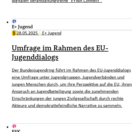
digitalen Veranstaltungsreihe "EYWA Connect".
E+ Jugend
28.05.2025
|
E+ Jugend
Umfrage im Rahmen des EU-
Jugenddialogs
Der Bundesjugendring führt im Rahmen des EU-Jugenddialogs
eine Umfrage unter Jugendgruppen, Jugendverbänden und
jungen Menschen durch, um ihre Perspektive auf die EU, ihren
Anspruch an Jugendbeteiligung sowie die zunehmenden
Einschränkungen der jungen Zivilgesellschaft durch rechte
Akteure und demokratiefeindliche Narrative zu sammeln.
ESK