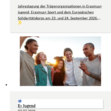
Jahrestagung der Trägerorganisationen in Erasmus+
Jugend, Erasmus+ Sport und dem Europäischen
Solidaritätskorps am 23. und 24. September 2026.
Weiterlesen
Wir laden Sie herzlich ein.
E+ Jugend
07.07.2026